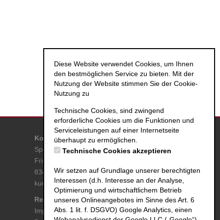
Diese Website verwendet Cookies, um Ihnen
den bestmöglichen Service zu bieten. Mit der
Nutzung der Website stimmen Sie der Cookie-
Nutzung zu
Technische Cookies, sind zwingend
erforderliche Cookies um die Funktionen und
Serviceleistungen auf einer Internetseite
Kontakt
überhaupt zu ermöglichen.
Spa & Familien Resort RupertusTherme
Technische Cookies akzeptieren
Friedrich-Ebert-Allee 21
Wir setzen auf Grundlage unserer berechtigten
83435 Bad Reichenhall
Interessen (d.h. Interesse an der Analyse,
kurse@rupertustherme.de
Optimierung und wirtschaftlichem Betrieb
Rechtliche Angaben
Zahlmethoden
unseres Onlineangebotes im Sinne des Art. 6
Abs. 1 lit. f. DSGVO) Google Analytics, einen
Impressum
MasterCard
Webanalysedienst der Google LLC („Google“)