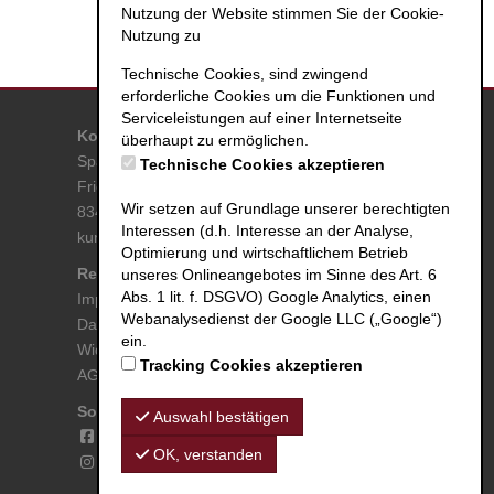
Nutzung der Website stimmen Sie der Cookie-
Nutzung zu
Technische Cookies, sind zwingend
erforderliche Cookies um die Funktionen und
Serviceleistungen auf einer Internetseite
Kontakt
überhaupt zu ermöglichen.
Spa & Familien Resort RupertusTherme
Technische Cookies akzeptieren
Friedrich-Ebert-Allee 21
Wir setzen auf Grundlage unserer berechtigten
83435 Bad Reichenhall
Interessen (d.h. Interesse an der Analyse,
kurse@rupertustherme.de
Optimierung und wirtschaftlichem Betrieb
Rechtliche Angaben
Zahlmethoden
unseres Onlineangebotes im Sinne des Art. 6
Abs. 1 lit. f. DSGVO) Google Analytics, einen
Impressum
MasterCard
Webanalysedienst der Google LLC („Google“)
Datenschutz
PayPal
ein.
Widerrufsbelehrung
SOFORT
Tracking Cookies akzeptieren
AGB
Visa
Social Media
Auswahl bestätigen
Facebook
OK, verstanden
Instagram